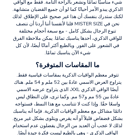
شيء مناسبًا تمامًا ونشعر بالراحة التامة. فقط مع الواقي
الذكري يبدو الأمر أحيانًا كما لو أن جميع القضبان متشابهة.
لكنك ستدرك بنفسك أن هذا غير صحيح على الإطلاق. لذلك
نحن في MISTER SIZE قلنا لأنفسنا أننا أردنا أن ننصف
تنوع الرجال بشكل كامل - مع سبعة أحجام مختلفة
للواقي الذكري، أحدها يناسبك تمامًا. يمكن ملاحظة الفرق
في الشعور على الفور. وبالطبع أكثر أمانًا أيضًا، لأن كل
شيء الآن يناسبك تمامًا.
ما المقاسات المتوفرة؟
تتوفر معظم الواقيات الذكرية بمقاسات قياسية فقط.
يتراوح العرض الاسمي عادةً بين 52 ملم و 54 ملم. هناك
أيضًا الواقي الذكري XXL، الذي يتراوح عرضه الاسمي
عادةً بين 55 مم و57 مم. وكما ترى، فإن النطاق ليس
واسعًا حقًا. وإذا كنت لا تتناسب مع هذا النمط، فستواجه
دائمًا مشاكل مع معظم الواقيات الذكرية. فإما أنه يناسبك
بشكل فضفاض قليلاً أو أنه يقرص ويتلوى بشكل غير مريح.
لذلك لا عجب أن العديد من الرجال يفضلون عدم استخدام
الواقي الذكري - وهي بالطبع ليست فكرة جيدة أيضًا.