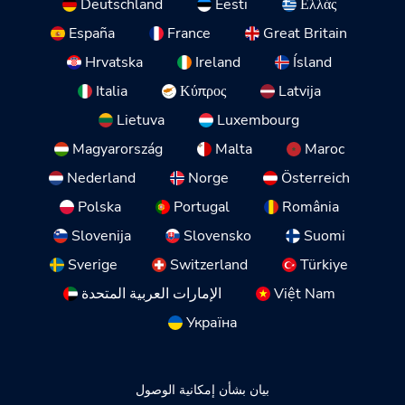
Deutschland
Eesti
Ελλάς
España
France
Great Britain
Hrvatska
Ireland
Ísland
Italia
Κύπρος
Latvija
Lietuva
Luxembourg
Magyarország
Malta
Maroc
Nederland
Norge
Österreich
Polska
Portugal
România
Slovenija
Slovensko
Suomi
Sverige
Switzerland
Türkiye
Việt Nam
الإمارات العربية المتحدة
Україна
بيان بشأن إمكانية الوصول