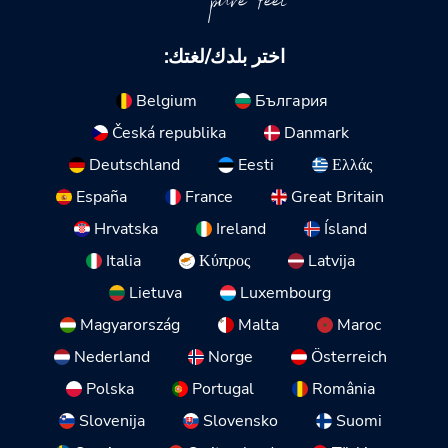
pure feel
اختر بلدك/لغتك:
Belgium
България
Česká republika
Danmark
Deutschland
Eesti
Ελλάς
España
France
Great Britain
Hrvatska
Ireland
Ísland
Italia
Κύπρος
Latvija
Lietuva
Luxembourg
Magyarország
Malta
Maroc
Nederland
Norge
Österreich
Polska
Portugal
România
Slovenija
Slovensko
Suomi