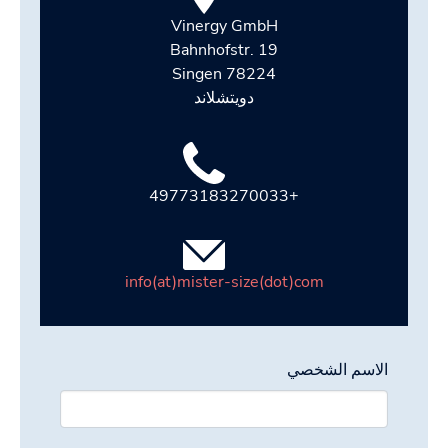
Vinergy GmbH
Bahnhofstr. 19
78224 Singen
دويتشلاند
+49773183270033
info(at)mister-size(dot)com
الاسم الشخصي