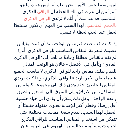
لممارسة الجنس الآمن. نحن نعلم أنه ليس هناك ما هو
أسوأ من أن تدرك في تلك اللحظة أن
الواقي
الذكري
المناسب قد نفد منك أو أنك لا ترتدي
الواقي الذكري
بالحجم المناسب
. لهذا السبب من المهم أن تكون مستعدًا
لجعل عيد الحب لحظة لا تنسى.
إذا كانت قد مضت فترة من الوقت منذ أن قمت بقياس
قضيبك لمعرفة المقاس المناسب للواقي الذكري، أو إذا
لم تقم بالقياس مطلقًا وعادةً ما تلجأ إلى "الواقي الذكري
العادي" وتأمل في الأفضل - فالآن هو الوقت المثالي
للقيام بذلك. مقاس واحد للواقي الذكري لا يناسب الجميع!
عندما يتعلق الأمر بارتداء الواقي الذكري، وإذا كنت ترتدي
المقاس الخاطئ، فقد يؤدي ذلك إلى مجموعة كاملة من
المشاكل، من الانزلاق، إلى التمزق، إلى الشعور بالضيق
وعدم الراحة - وكل ذلك يمكن أن يؤدي إلى حياة جنسية
أقل إرضاءً وخطر أكبر للإصابة بعدوى منقولة جنسيًا أو
الحمل. لهذا السبب، نقدم سبعة مقاسات مختلفة حتى
تتمكن من استخدام المقاس المناسب للواقي الذكري
لحياة جنسية آمنة وخالية من الهموم. في النهاية، فإن