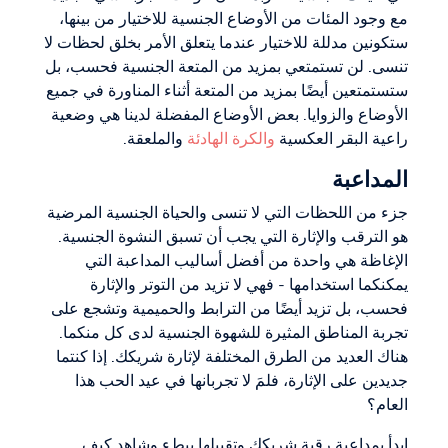
مع وجود المئات من الأوضاع الجنسية للاختيار من بينها،
ستكونين مدللة للاختيار عندما يتعلق الأمر بخلق لحظات لا
تنسى. لن تستمتعي بمزيد من المتعة الجنسية فحسب، بل
ستستمتعين أيضًا بمزيد من المتعة أثناء المناورة في جميع
الأوضاع والزوايا. بعض الأوضاع المفضلة لدينا هي وضعية
راعية البقر العكسية
والكرة الهادئة
والملعقة.
المداعبة
جزء من اللحظات التي لا تنسى والحياة الجنسية المرضية
هو الترقب والإثارة التي يجب أن تسبق النشوة الجنسية.
الإغاظة هي واحدة من أفضل أساليب المداعبة التي
يمكنكما استخدامها - فهي لا تزيد من التوتر والإثارة
فحسب، بل تزيد أيضًا من الترابط والحميمية وتشجع على
تجربة المناطق المثيرة للشهوة الجنسية لدى كل منكما.
هناك العديد من الطرق المختلفة لإثارة شريكك. إذا كنتما
جديدين على الإثارة، فلمَ لا تجربانها في عيد الحب هذا
العام؟
ابدأ بمداعبة رقبة شريكك وتقبيلها ببطء وشاهد كيف