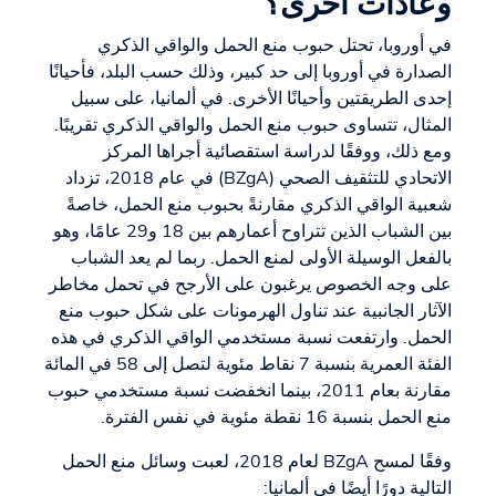
وعادات أخرى؟
في أوروبا، تحتل حبوب منع الحمل والواقي الذكري
الصدارة في أوروبا إلى حد كبير، وذلك حسب البلد، فأحيانًا
إحدى الطريقتين وأحيانًا الأخرى. في ألمانيا، على سبيل
المثال، تتساوى حبوب منع الحمل والواقي الذكري تقريبًا.
ومع ذلك، ووفقًا لدراسة استقصائية أجراها المركز
الاتحادي للتثقيف الصحي (BZgA) في عام 2018، تزداد
شعبية الواقي الذكري مقارنةً بحبوب منع الحمل، خاصةً
بين الشباب الذين تتراوح أعمارهم بين 18 و29 عامًا، وهو
بالفعل الوسيلة الأولى لمنع الحمل. ربما لم يعد الشباب
على وجه الخصوص يرغبون على الأرجح في تحمل مخاطر
الآثار الجانبية عند تناول الهرمونات على شكل حبوب منع
الحمل. وارتفعت نسبة مستخدمي الواقي الذكري في هذه
الفئة العمرية بنسبة 7 نقاط مئوية لتصل إلى 58 في المائة
مقارنة بعام 2011، بينما انخفضت نسبة مستخدمي حبوب
منع الحمل بنسبة 16 نقطة مئوية في نفس الفترة.
وفقًا لمسح BZgA لعام 2018، لعبت وسائل منع الحمل
التالية دورًا أيضًا في ألمانيا: