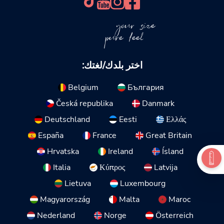
your size
pure feel
اختر بلدك/لغتك:
Belgium
България
Česká republika
Danmark
Deutschland
Eesti
Ελλάς
España
France
Great Britain
Hrvatska
Ireland
Ísland
Italia
Κύπρος
Latvija
Lietuva
Luxembourg
Magyarország
Malta
Maroc
Nederland
Norge
Österreich