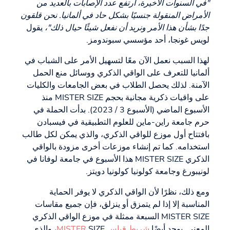
"في السنوات الأخيرة، ارتفع عدد الإصابات بالعديد من
الأمراض المنقولة جنسيًا بشكل حاد في ألمانيا. نحن قلقون
جدًا بشأن هذا الأمر ونريد أن نفعل شيئًا حيال ذلك"،
يقول
لويس غونجا، أحد مؤسسي سبوندومز.
لهذا السبب نعمل الآن معًا لتسهيل الأمر على الشباب في
ألمانيا للتعرف على الواقي الذكري ووسائل منع الحمل
الآمنة. لذلك يحصل الطلاب في بعض الجامعات والكليات
على واقيات ذكرية مجانية بحجم MISTER SIZE منذ
الأسبوع الماضي (الأسبوع 3 / 2023). بدأت الحملة في
حرم جامعة راين-ماين للعلوم التطبيقية في فيسبادن
بافتتاح أول موزع للواقي الذكري، والذي يمكن لكل طالب
استخدامه. كما تم إنشاء موزعات أخرى مزودة بالواقي
الذكري MISTER SIZE هذا الأسبوع في جامعة لوفانا في
لونيبورغ وجامعة كولونيا كولونيا دويتز.
ومع ذلك، نظرًا لأن الواقي الذكري لا يوفر الحماية
المناسبة إلا إذا لم يتمزق أو ينزلق، فإن جميع مقاسات
MISTER SIZE السبعة ممثلة في موزع الواقي الذكري
المعني. يوجد أيضًا
شريط قياس MISTER
SIZE، والذي