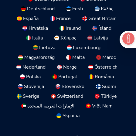
Deutschland
Eesti
Ελλάς
España
France
Great Britain
Hrvatska
Ireland
Ísland
Italia
Κύπρος
Latvija
Lietuva
Luxembourg
Magyarország
Malta
Maroc
Nederland
Norge
Österreich
Polska
Portugal
România
Slovenija
Slovensko
Suomi
Sverige
Switzerland
Türkiye
Việt Nam
الإمارات العربية المتحدة
Україна