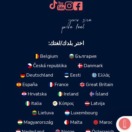
your size
pure feel
اختر بلدك/لغتك:
Belgium
България
Česká republika
Danmark
Deutschland
Eesti
Ελλάς
España
France
Great Britain
Hrvatska
Ireland
Ísland
Italia
Κύπρος
Latvija
Lietuva
Luxembourg
Magyarország
Malta
Maroc
Nederland
Norge
Österreich