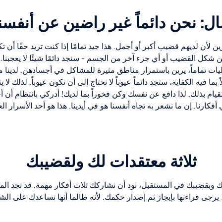
ل: نحن دائماً غير راضين عن أنفسنا 
ين لأن لديهم قضيب أكبر أو أجمل. هذا جيد تمامًا إذا كنت تريد حقًا أن ت
 شكل القضيب أو أي جزء آخر من الجسم - سنجد دائمًا شيئًا لا يعجبنا.
ليات تماماً، يرين باستمرار مناطق مثيرة للمشاكل في أجسادهن. لدينا ما
 بما فيه الكفاية، ستجد دائماً عيوباً لا تحتاج إلى أن تكون عيوباً. لذلك ل
قيام بذلك. لذا دافع عن نفسك وكن فخوراً بما لديك! أدركي بانتظام أن أ
 أفكارنا. إن ما نشعر به تجاه أنفسنا هو في أيدينا. هذا هو أحد الأسرار ال
ثلاثة معتقدات لك ولقضيبك
 وبقضيبك في المستقبل، نود أن نشاركك ثلاث أفكار مهمة. قد تجد الم
رجى قراءتها بإيجاز ثم إصدار حكمك. لأنه طالما أنها تساعدك على الش