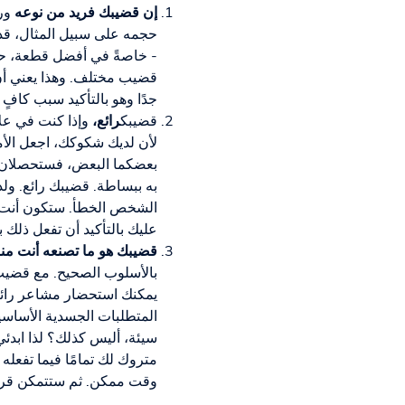
إن قضيبك فريد من نوعه
ورب
حجمه على سبيل المثال، قد يكو
- خاصةً في أفضل قطعة، حيث 
قضيب مختلف. وهذا يعني أن 
جدًا وهو بالتأكيد سبب كافٍ 
قضيبك
رائع،
وإذا كنت في عل
لأن لديك شكوكك، اجعل الأمر
بعضكما البعض، فستحصلان ع
به ببساطة. قضيبك رائع. ول
الشخص الخطأ. ستكون أنت أ
عليك بالتأكيد أن تفعل ذلك بن
قضيبك هو ما تصنعه أنت منه
بالأسلوب الصحيح. مع قضيب
يمكنك استحضار مشاعر رائع
المتطلبات الجسدية الأساسي
سيئة، أليس كذلك؟ لذا ابدئي
متروك لك تمامًا فيما تفعله
وقت ممكن. ثم ستتمكن قريبًا