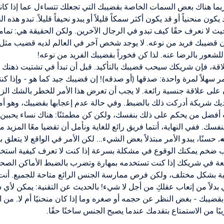
ما هناك بعض السمات الخاصة بقضيبك التي تجعلك تتساءل عما إذا كانت
ن منحنياً أو قد يكون أكثر سمكاً قليلاً أو يبدو نحيفاً قليلاً. تبدو هذه ا
لا نعرف حقًا كيف تبدو في الرجال الآخرين. ولكن الحقيقة هي: تماماً
قضيبك فريد من نوعه. لا يوجد شخص آخر في العالم لديه قضيب مثل قض
للشعور بالرضا عنه. لذا كن فخوراً بقضيبك الفريد من نوعه!
اقة، فإن شريكك سيحب قضيبك بالتأكيد. قبل أن تبدأ في تشتيت ذهنك 
 سهلاً لمرة واحدة: صدقها (أو صدقه)! إن قضيبك جيد كما هو - وإذا كن
لى علاقة جنسية رائعة. لا يجب أن تعرض هذا الأمر للخطر بالشك الز
ديك شريكة أدركت ذلك بالضبط. وفي حالة عدم إعجابها بقضيبك، وهو أم
فضل من يحكم على ذلك بنفسك، ولكن كن مطمئنًا: هناك نساء يحببن 
فسك. ففي النهاية، أنتما فريق رائع للغاية ونأمل أن تقضيا معًا المزيد م
.
حسنًا، يبدو الأمر مبتذلاً بعض الشيء... لكن الأمر في الواقع لا يتعلق 
 ضخم يمكنك الوقوع في مشكلة بسرعة إذا كنت لا تعرف كيفية استخ
ة في شريكك إذا كنت تستخدمه بمهارة وتضرب بالضبط الأماكن الصحيحة
ة بشكل مختلف، ولكن فرص ممارسة الجنس الرائع متاحة للجميع. أنت ل
 بدلاً من إتعاب عقلكِ من أجل لا شيء! بالحديث عن التقنية: يمكن لأي 
 بقضيبك - بغض النظر عن حجمه أو صغره وما إذا كان منحنيًا أم لا. من 
 من الاستمتاع بتقدمك عندما يصبح الجنس ساخنًا حقًا.