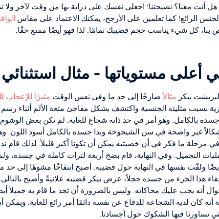
ثة؟ هل أنت معنا؟ نصيحتنا: اجعلي نفسك على دراية بها من وقت لآخر و
الجنس الرائع! كما تعلمين على الأرجح، يمكنك الاعتماد على مقاس
الواق
 أعلى مستوياتها - مثال استثنائي ل
ألبريشت بيكر
مثالاً
صارخًا إلى حد ما وفي نفس الوقت
مثيرًا للإعجاب ل
ازية بسبب مثليته الجنسية واكتشف بشكل مفاجئ متعة الألم أثناء رسم 
ده بالكامل. وهو أمر في حد ذاته شجاع للغاية. لم تكن بعض الوشوم ن
شكالاً غير واضحة في سن الشيخوخة وبدا جسده بالكامل أسود اللون. و
 مرحلة ما فكر في أن خصيتيه يمكن أن تكونا أكبر قليلاً. لذلك قام تدري
يات التجميل. وفي النهاية، قام بضخ أربعة لترات كاملة في جسده، ولم
ا ولفّت نفسها في النهاية حول قضيبه. أصبح انتفاخًا مشوهًا إلى حد ما 
خفاء هذا الجزء من جسده خجلاً، عرض بيكر قضيبه علانيةً وأصبح بالتالي ال
حوال أنه يجب عليك محاكاته. وليس بالضرورة أن تجد ما قام به جميلاً أيض
أنه كان لديه الشجاعة للدفاع عن نفسه دائمًا أمر رائع للغاية. ويمكن 
ي تساورنا فيها الشكوك حول أجسادنا.