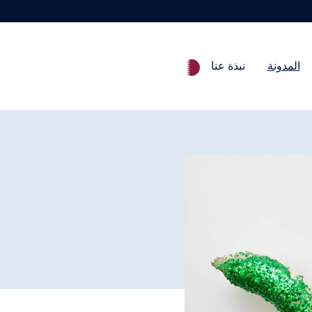
المدونة
نبذة عنا