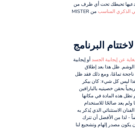
لا تدعيها تحبطك تحت أي ظرف من
ي الذكري المناسب
من MISTER
اختتام البرنامج
لغاية عن إيجابية الجسد
أو إيجابية
الوشم. ظل هذا بعد إطلاق
اجحة تمامًا، ومع ذلك فقد ظل
هذا ليس كل شيء: كان بيكر
جياً بحقن خصيتيه بالبارافين
 تظل هذه المادة في مكانها
ولم يعد صالحًا للاستخدام
فنان الاستثنائي الذي يُذكر به
اً - لذا من الأفضل أن تترك
أن يكون مصدر إلهام وتشجيع لنا