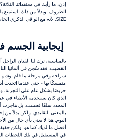
إذن، ما رأيك في معتقداتنا الثلا
الظروف. وبدلاً من ذلك، استمتع ب
SIZE. لأنه مع الواقي الذكري الخاص بنا، كل شيء يناسب حجم قضيبك تمامًا. لذا فهو أيضًا ممتع حقًا.
إيجابية الجسم في
بالمناسبة، ترك لنا الفنان الراحل 
القضيب. فقد سُجن في ألمانيا الن
سراحه وفي مرحلة ما قام بوشم جس
متمسكًا بها - حتى عندما اتخذت أ
حريصًا بشكل عام على التجربة، وفي
الذي كان يستخدمه الأطباء في عمل
المحدد سلفًا فحسب، بل هاجرت أيضً
بالمعنى التقليدي. ولكن بدلاً من إ
اليوم. هذا لا يعني بأي حال من الأ
أفضل ما لديك كما هو. ولكن حقيقة 
في المستقبل في تلك اللحظات الت