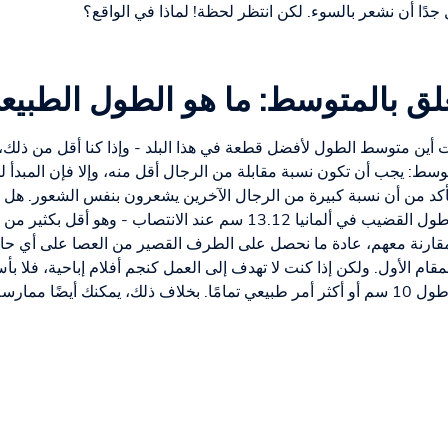
دًا أن نشعر بالسوء. لكن انتظر لحظة! لماذا في الواقع؟
لق بالمتوسط: ما هو الطول الطبي
نت أين متوسط الطول لأفضل قطعة في هذا البلد - وإذا كنا أقل من ذلك،
وسط: يجب أن تكون نسبة مقابلة من الرجال أقل منه، وإلا فإن المبدأ لن
كد من أن نسبة كبيرة من الرجال الآخرين يشعرون بنفس الشعور. هل ه
بالطبع لا! بالمناسبة، يبلغ متوسط طول القضيب في ألمانيا 13.12 سم عن
بالمقارنة معهم، عادة ما نحصل على الطرف القصير من العصا على أي ح
لمقام الأول. ولكن إذا كنت لا تهدف إلى العمل كنجم أفلام إباحية، فلا
حجمًا - وغالبًا ما يكون أكثر راحة. طول 10 سم أو أكثر أمر طبيعي تمامًا. بخلاف ذلك، ي