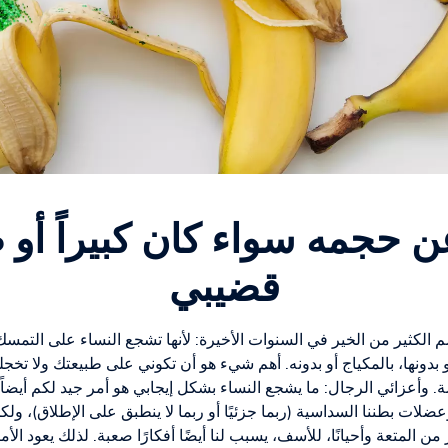
 حجمه سواء كان كبيراً أو ص
قضيبي
م الكثير من الخير في السنوات الأخيرة: لأنها تشجع النساء على التم
 بدونها، بالمكياج أو بدونه. أهم شيء هو أن تكوني على طبيعتك ولا تخ
زائي الرجال: ما يشجع النساء بشكل إيجابي هو أمر جيد لكم أيضاً. لأنن
لات بطننا السداسية (ربما جزئيًا أو ربما لا ينطبق على الإطلاق)،
 من المتعة وأحيانًا، للأسف، يسبب لنا أيضًا أفكارًا صعبة. لذلك يعود الأم