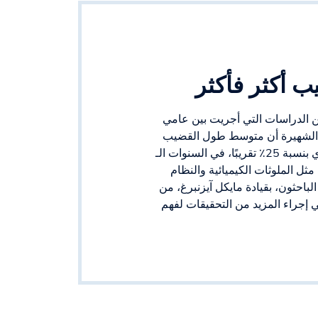
 أكثر فأكثر
إلى بيانات 55761 رجلاً من الدراسات التي أجريت بين عامي
انفورد الشهيرة أن متوسط طول القضيب
المنتصب قد زاد من 12.19 سم إلى 15.24 سم، أي بنسبة 25٪ تقريبًا، في السنوات الـ
 مثل الملوثات الكيميائية والنظام
باحثون، بقيادة مايكل آيزنبرغ، من
غي إجراء المزيد من التحقيقات لفهم