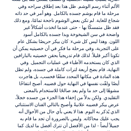
الألم أثناء رسم الوشم. ظل هذا بعد إطلاق سراحه وفي
مرحلة ما قام بوشم جسده بالكامل. وهو أمر في حد ذاته
شجاع للغاية. لم تكن بعض الوشوم ناجحة تمامًا، ومع ذلك
فقد ظل متمسكًا بها - حتى عندما اتخذت أشكالاً غير
واضحة في سن الشيخوخة وبدا جسده بالكامل أسود
اللون. وهذا ليس كل شيء: كان بيكر حريصًا بشكل عام
على التجربة، وفي مرحلة ما فكر في أن خصيتيه يمكن أن
تكونا أكبر قليلاً. لذلك قام تدريجياً بحقن خصيتيه بالبارافين
الذي كان يستخدمه الأطباء في عمليات التجميل. وفي
النهاية، قام بضخ أربعة لترات كاملة في جسده، ولم تظل
هذه المادة في مكانها المحدد سلفًا فحسب، بل هاجرت
أيضًا ولفّت نفسها في النهاية حول قضيبه. أصبح انتفاخًا
مشوهًا إلى حد ما ولم يعد صالحًا للاستخدام بالمعنى
التقليدي. ولكن بدلاً من إخفاء هذا الجزء من جسده خجلاً،
عرض بيكر قضيبه علانيةً وأصبح بالتالي الفنان الاستثنائي
الذي يُذكر به اليوم. هذا لا يعني بأي حال من الأحوال أنه
يجب عليك محاكاته. وليس بالضرورة أن تجد ما قام به
جميلاً أيضاً - لذا من الأفضل أن تترك أفضل ما لديك كما