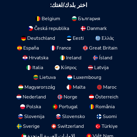
اختر بلدك/لغتك:
Belgium
България
Česká republika
Danmark
Deutschland
Eesti
Ελλάς
España
France
Great Britain
Hrvatska
Ireland
Ísland
Italia
Κύπρος
Latvija
Lietuva
Luxembourg
Magyarország
Malta
Maroc
Nederland
Norge
Österreich
Polska
Portugal
România
Slovenija
Slovensko
Suomi
Sverige
Switzerland
Türkiye
Việt Nam
الإمارات العربية المتحدة