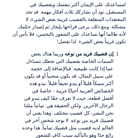
لمساعدتك على الإيمان أكثر بنفسك وبقضيبك في
المستقبل، نود أن نشاركك ثلاث أفكار مهمة. قد تجد
المعتقدات المتعلقة بالقضيب غريبة بعض الشيء، لا
مشكلة. ومع ذلك، يرجى قراءتها بإيجاز ثم إصدار حكمك.
لأنه طالما أنها تساعدك على الشعور بالتحسن، فلا بأس أن
تكون غريباً بعض الشيء. لذا تفضل!
إن قضيبك فريد من نوعه
وربما هناك بعض
السمات الخاصة بقضيبك التي تجعلك تتساءل
عما إذا كانت طبيعية: فبالإضافة إلى حجمه
على سبيل المثال، قد يكون منحنياً أو قد يكون
أكثر سمكاً قليلاً أو يبدو نحيفاً قليلاً. تبدو هذه
الخصائص الغريبة أحيانًا غريبة - خاصةً في
أفضل قطعة، حيث لا نعرف حقًا كيف تبدو في
الرجال الآخرين. ولكن الحقيقة هي: تماماً مثلنا
نحن البشر، كل قضيب مختلف. وهذا يعني أن
قضيبك فريد من نوعه. لا يوجد شخص آخر في
العالم لديه قضيب مثل قضيبك تماماً. هذا وحده
رائع جدًا وهو بالتأكيد سبب كافٍ للشعور