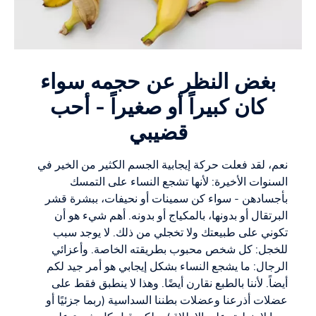
بغض النظر عن حجمه سواء
كان كبيراً أو صغيراً - أحب
قضيبي
نعم، لقد فعلت حركة إيجابية الجسم الكثير من الخير في
السنوات الأخيرة: لأنها تشجع النساء على التمسك
بأجسادهن - سواء كن سمينات أو نحيفات، ببشرة قشر
البرتقال أو بدونها، بالمكياج أو بدونه. أهم شيء هو أن
تكوني على طبيعتك ولا تخجلي من ذلك. لا يوجد سبب
للخجل: كل شخص محبوب بطريقته الخاصة. وأعزائي
الرجال: ما يشجع النساء بشكل إيجابي هو أمر جيد لكم
أيضاً. لأننا بالطبع نقارن أيضًا. وهذا لا ينطبق فقط على
عضلات أذرعنا وعضلات بطننا السداسية (ربما جزئيًا أو