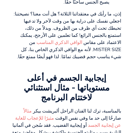
يصبح الجنس ساخنًا حقًا.
إذن، ما رأيك في معتقداتنا الثلاثة؟ هل أنت معنا؟ نصيحتنا:
اجعلي نفسك على دراية بها من وقت لآخر ولا تدعيها
تحبطك تحت أي ظرف من الظروف. وبدلاً من ذلك،
استمتع بالجنس الرائع! كما تعلمين على الأرجح، يمكنك
الاعتماد على مقاس
الواقي الذكري المناسب
من
MISTER SIZE. لأنه مع الواقي الذكري الخاص بنا، كل
شيء يناسب حجم قضيبك تمامًا. لذا فهو أيضًا ممتع حقًا.
إيجابية الجسم في أعلى
مستوياتها - مثال استثنائي
لاختتام البرنامج
بالمناسبة، ترك لنا الفنان الراحل ألبريشت بيكر
مثالاً
صارخًا إلى حد ما وفي نفس الوقت
مثيرًا للإعجاب للغاية
عن إيجابية الجسد
أو إيجابية القضيب. فقد سُجن في ألمانيا
النازية بسبب مثليته الجنسية واكتشف بشكل مفاجئ متعة