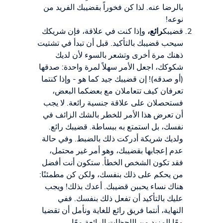
بالرضا عنه. لذا كن فخوراً بقضيبك الفريد من
نوعه!
قضيبك
رائع،
وإذا كنت في علاقة، فإن شريكك
سيحب قضيبك بالتأكيد. قبل أن تبدأ في تشتيت
ذهنك مرة أخرى وتشعر بالسوء لأن لديك
شكوكك، اجعل الأمر سهلاً لمرة واحدة: صدقها
(أو صدقه)! إن قضيبك جيد كما هو - وإذا كنتما
تعرفان كيف تتعاملان مع بعضكما البعض،
فستحصلان على علاقة جنسية رائعة. لا يجب
أن تعرض هذا الأمر للخطر بالشك الزائف في
نفسك، بل استمتع به ببساطة. قضيبك رائع.
ولديك شريكة أدركت ذلك بالضبط. وفي حالة
عدم إعجابها بقضيبك، وهو أمر غير محتمل،
فقد تكون الشخص الخطأ. ستكون أنت أفضل
من يحكم على ذلك بنفسك، ولكن كن مطمئنًا:
هناك نساء يحببن قضيبك. أعدك بذلك! ويجب
عليك بالتأكيد أن تفعل ذلك بنفسك. ففي
النهاية، أنتما فريق رائع للغاية ونأمل أن تقضيا
معًا المزيد من اللحظات الرائعة معًا.