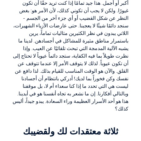
أكبر أو أجمل. هذا جيد تمامًا إذا كنت تريد حقًا أن تكون
غيورًا. ولكن لا يجب أن تكوني كذلك، لأن الأمر هو: بغض
النظر عن شكل القضيب أو أي جزء آخر من الجسم -
سنجد دائمًا شيئًا لا يعجبنا. حتى عارضات الأزياء الشهيرات،
اللاتي يبدون في نظر الكثيرين مثاليات تماماً، يرين
باستمرار مناطق مثيرة للمشاكل في أجسادهن. لدينا ما
يشبه الآلية المدمجة التي تبحث تلقائيًا عن العيب. وإذا
نظرت طويلاً بما فيه الكفاية، ستجد دائماً عيوباً لا تحتاج إلى
أن تكون عيوباً. لذلك لا يتوقف الأمر إلا عندما تتوقف عن
القلق. والآن هو الوقت المناسب للقيام بذلك. لذا دافع عن
نفسك وكن فخوراً بما لديك! أدركي بانتظام أن أجسادنا
ليست هي التي تحدد ما إذا كنا سعداء أم لا، بل موقفنا
وبالتالي أفكارنا. إن ما نشعر به تجاه أنفسنا هو في أيدينا.
هذا هو أحد الأسرار العظيمة وراء السعادة. يبدو جيداً، أليس
كذلك؟
ثلاثة معتقدات لك ولقضيبك